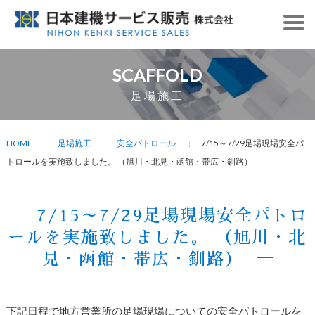
SCAFFOLD
足場施工
HOME
足場施工
安全パトロール
7/15～7/29足場現場安全パ
トロールを実施致しました。 （旭川・北見・函館・帯広・釧路）
7/15～7/29足場現場安全パトロ
ールを実施致しました。 （旭川・北
見・函館・帯広・釧路）
下記日程で地方営業所の足場現場についての安全パトロールを